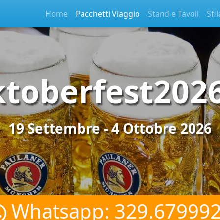
Home
Pacchetti Viaggio
Stand e Tavoli
Sfil
toberfest202
19 Settembre - 4 Ottobre 2026
Whatsapp:
329.67999