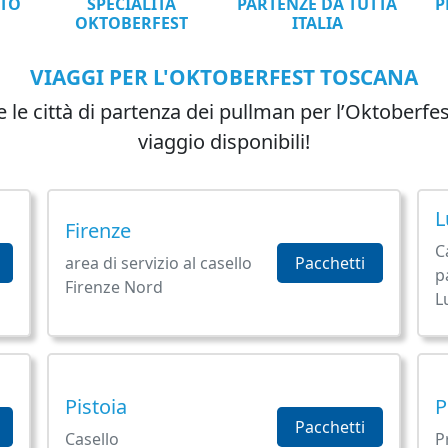
TTO
SPECIALITÀ
PARTENZE DA TUTTA
P
OKTOBERFEST
ITALIA
VIAGGI PER L'OKTOBERFEST TOSCANA
e le città di partenza dei pullman per l’Oktoberfest 
viaggio disponibili!
L
Firenze
C
area di servizio al casello
Pacchetti
p
Firenze Nord
L
Pistoia
P
Pacchetti
Casello
P