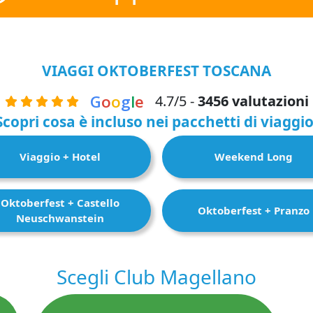
VIAGGI OKTOBERFEST TOSCANA
G
o
o
g
l
e
4.7/5 -
3456 valutazioni
Scopri cosa è incluso nei pacchetti di viaggio
Viaggio + Hotel
Weekend Long
Oktoberfest + Castello
Oktoberfest + Pranzo
Neuschwanstein
Scegli Club Magellano