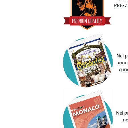
PREZZO
Nel p
anno 
curi
Nel p
ne