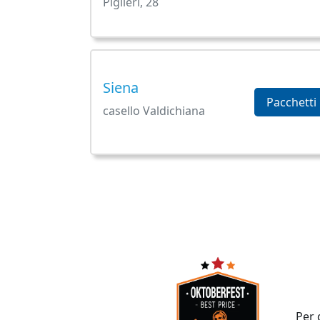
Piglieri, 28
Siena
Pacchetti
casello Valdichiana
Per 