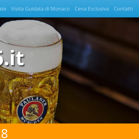
ate
Visita Guidata di Monaco
Cena Esclusiva
Contatti
6
.it
28